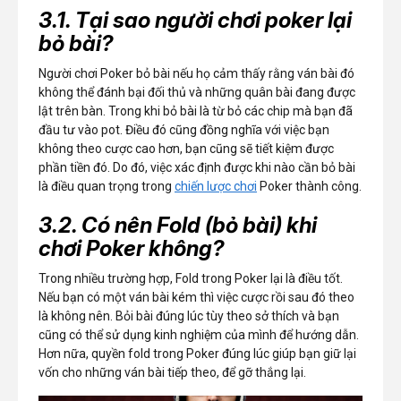
3.1. Tại sao người chơi poker lại
bỏ bài?
Người chơi Poker bỏ bài nếu họ cảm thấy rằng ván bài đó
không thể đánh bại đối thủ và những quân bài đang được
lật trên bàn. Trong khi bỏ bài là từ bỏ các chip mà bạn đã
đầu tư vào pot. Điều đó cũng đồng nghĩa với việc bạn
không theo cược cao hơn, bạn cũng sẽ tiết kiệm được
phần tiền đó. Do đó, việc xác định được khi nào cần bỏ bài
là điều quan trọng trong
chiến lược chơi
Poker thành công.
3.2. Có nên Fold (bỏ bài) khi
chơi Poker không?
Trong nhiều trường hợp, Fold trong Poker lại là điều tốt.
Nếu bạn có một ván bài kém thì việc cược rồi sau đó theo
là không nên. Bỏi bài đúng lúc tùy theo sở thích và bạn
cũng có thể sử dụng kinh nghiệm của mình để hướng dẫn.
Hơn nữa, quyền fold trong Poker đúng lúc giúp bạn giữ lại
vốn cho những ván bài tiếp theo, để gỡ thắng lại.