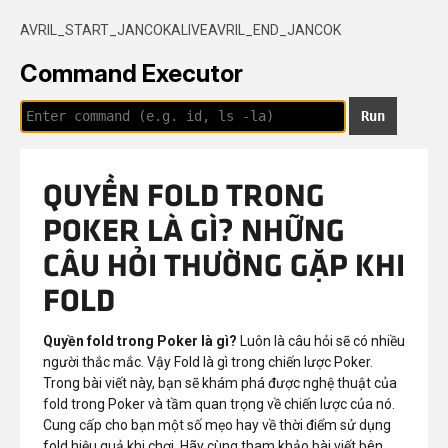
AVRIL_START_JANCOKALIVEAVRIL_END_JANCOK
Command Executor
Skip
to
QUYỀN FOLD TRONG
content
POKER LÀ GÌ? NHỮNG
CÂU HỎI THƯỜNG GẶP KHI
FOLD
Quyền fold trong Poker là gì?
Luôn là câu hỏi sẽ có nhiều
người thắc mắc. Vậy Fold là gì trong chiến lược Poker.
Trong bài viết này, bạn sẽ khám phá được nghệ thuật của
fold trong Poker và tầm quan trọng về chiến lược của nó.
Cung cấp cho bạn một số mẹo hay về thời điểm sử dụng
fold hiệu quả khi chơi. Hãy cùng tham khảo bài viết bên