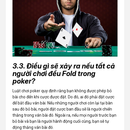
3.3. Điều gì sẽ xảy ra nếu tất cả
người chơi đều Fold trong
poker?
Luật chơi poker quy định rằng bạn không được phép bỏ
bài cho đến khi cược được đặt. Do đó, ai đó phải đặt cược
để bắt đầu ván bài. Nếu những người chơi còn lại tại bàn
sau đó bỏ bài, người đặt cược ban đầu sẽ là người chiến
thắng trong ván bài đó. Ngoài ra, nếu mọi người trước bạn
bỏ bài và bạn là người hành động cuối cùng, bạn sẽ tự
động thắng ván bài đó.