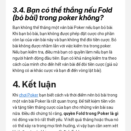
3.4. Bạn có thể thắng nếu Fold
(bỏ bài) trong poker không?
Bạn không thể thắng một ván bài Poker nếu bạn bỏ bài.
Khi bạn bỏ bài, bạn không được phép đặt cược cho phần
còn lại của ván bài này và bạn không thể đòi tiền cược. Bỏ
bài không được nhầm lẫn với việc kiểm tra trong poker.
Nếu bạn kiểm tra, điều mà bạn có quyền làm nếu bạn là
người hành động đầu tiên. Bạn có khả năng kiểm tra theo
cách của mình cho đến hết ván bài để đòi tiền cược (giả sử
không có ai khác cược và bạn đi đến vòng lật bài).
4.
Kết luận
Khi
chơi Poker
bạn biết cách và thời điểm nên bỏ bài trong
một ván bài Poker là rất quan trọng. Để tiết kiệm tiền vốn
và tặng tiền thắng cược của bạn cho những ván bài sau
nữa. Điều đó chứng tỏ rằng,
quyền Fold trong Poker là gì
nó đóng vai trò rất thiết yếu. Vì kết quả thắng hoặc thua nó
có thể xảy ra trong mọi tình huống, vì vậy bạn cần xem xét