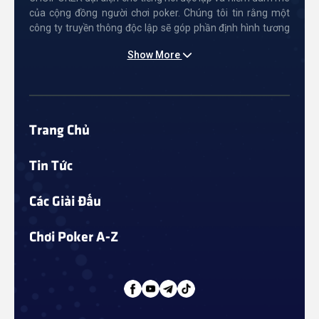
của cộng đồng người chơi poker. Chúng tôi tin rằng một
công ty truyền thông độc lập sẽ góp phần định hình tương
lai của poker bằng cách cung cấp một nền tảng chân thực
Show More
để các quan điểm của người chơi được thể hiện.
Trang Chủ
Tin Tức
Các Giải Đấu
Chơi Poker A-Z