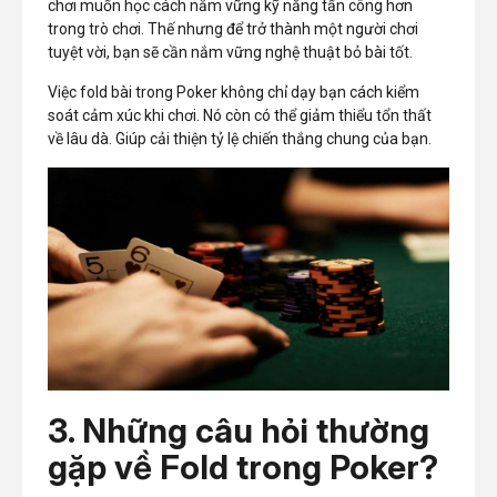
chơi muốn học cách nắm vững kỹ năng tấn công hơn
trong trò chơi. Thế nhưng để trở thành một người chơi
tuyệt vời, bạn sẽ cần nắm vững nghệ thuật bỏ bài tốt.
Việc fold bài trong Poker không chỉ dạy bạn cách kiểm
soát cảm xúc khi chơi. Nó còn có thể giảm thiểu tổn thất
về lâu dà. Giúp cải thiện tỷ lệ chiến thắng chung của bạn.
3.
Những câu hỏi thường
gặp về Fold trong Poker?