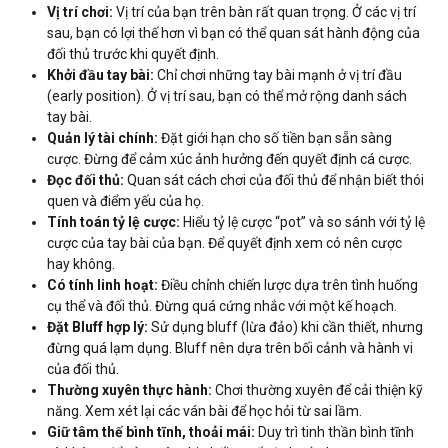
Vị trí chơi:
Vị trí của bạn trên bàn rất quan trọng. Ở các vị trí
sau, bạn có lợi thế hơn vì bạn có thể quan sát hành động của
đối thủ trước khi quyết định.
Khởi đầu tay bài:
Chỉ chơi những tay bài mạnh ở vị trí đầu
(early position). Ở vị trí sau, bạn có thể mở rộng danh sách
tay bài.
Quản lý tài chính:
Đặt giới hạn cho số tiền bạn sẵn sàng
cược. Đừng để cảm xúc ảnh hưởng đến quyết định cá cược.
Đọc đối thủ:
Quan sát cách chơi của đối thủ để nhận biết thói
quen và điểm yếu của họ.
Tính toán tỷ lệ cược:
Hiểu tỷ lệ cược “pot” và so sánh với tỷ lệ
cược của tay bài của bạn. Để quyết định xem có nên cược
hay không.
Có tính linh hoạt:
Điều chỉnh chiến lược dựa trên tình huống
cụ thể và đối thủ. Đừng quá cứng nhắc với một kế hoạch.
Đặt Bluff hợp lý:
Sử dụng bluff (lừa đảo) khi cần thiết, nhưng
đừng quá lạm dụng. Bluff nên dựa trên bối cảnh và hành vi
của đối thủ.
Thường xuyên thực hành:
Chơi thường xuyên để cải thiện kỹ
năng. Xem xét lại các ván bài để học hỏi từ sai lầm.
Giữ tâm thế bình tĩnh, thoải mái:
Duy trì tinh thần bình tĩnh