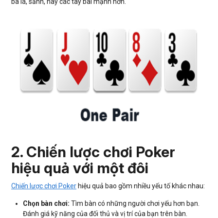
ba lá, sảnh, hay các tay bài mạnh hơn.
2. Chiến lược chơi Poker
hiệu quả với một đôi
Chiến lược chơi Poker
hiệu quả bao gồm nhiều yếu tố khác nhau:
Chọn bàn chơi:
Tìm bàn có những người chơi yếu hơn bạn.
Đánh giá kỹ năng của đối thủ và vị trí của bạn trên bàn.