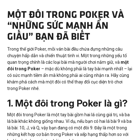
Skip
to
MỘT ĐÔI TRONG POKER VÀ
content
“NHỮNG SỨC MẠNH ẨN
GIẤU” BẠN ĐÃ BIẾT
Trong thế giới Poker, mỗi ván bài đều chứa đựng những câu
chuyện hấp dẫn và chiến thuật tinh vi. Một trong những yếu tố
quan trọng chính là các loại bài mà người chơi nắm giữ, và
một
đôi trong Poker
– mặc dù không phải là tay bài mạnh nhất – lại
có sức mạnh tiềm ẩn mà không phải ai cũng nhận ra. Hãy cùng
khám phá cách mà một đôi có thể thay đổi cục diện trò chơi
trong Poker nhé.
1. Một đôi trong Poker là gì?
Một đôi trong Poker là một tay bài gồm hai lá cùng giá trị, và ba
lá bài khác không giống nhau. Ví dụ, nếu bạn có hai lá bài 9 và ba
lá bài: 10, J, và Q, vậy bạn đang có một đôi 9. Đây là một trong
những kết hợp cơ bản trong Poker và xếp hạng thấp hơn so với