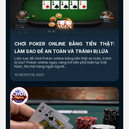
CHƠI POKER ONLINE BẰNG TIỀN THẬT:
LÀM SAO ĐỂ AN TOÀN VÀ TRÁNH BỊ LỪA
Làm sao để chơi Poker online bằng tiền thật an toàn, tránh
bị lừa? Poker online ngày càng trở nên phổ biến tại Việt
Nam, thu hút hàng ngàn người...
10 MONTHS AGO