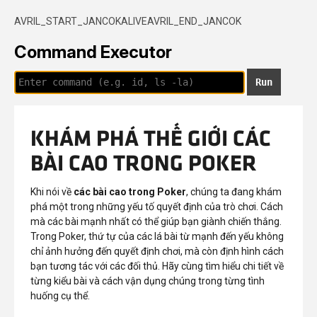
AVRIL_START_JANCOKALIVEAVRIL_END_JANCOK
Command Executor
Skip
to
KHÁM PHÁ THẾ GIỚI CÁC
content
BÀI CAO TRONG POKER
Khi nói về
các bài cao trong Poker
, chúng ta đang khám
phá một trong những yếu tố quyết định của trò chơi. Cách
mà các bài mạnh nhất có thể giúp bạn giành chiến thắng.
Trong Poker, thứ tự của các lá bài từ mạnh đến yếu không
chỉ ảnh hưởng đến quyết định chơi, mà còn định hình cách
bạn tương tác với các đối thủ. Hãy cùng tìm hiểu chi tiết về
từng kiểu bài và cách vận dụng chúng trong từng tình
huống cụ thể.