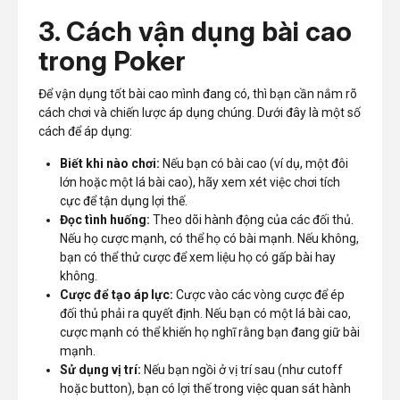
3. Cách vận dụng bài cao
trong Poker
Để vận dụng tốt bài cao mình đang có, thì bạn cần nắm rõ
cách chơi và chiến lược áp dụng chúng. Dưới đây là một số
cách để áp dụng:
Biết khi nào chơi:
Nếu bạn có bài cao (ví dụ, một đôi
lớn hoặc một lá bài cao), hãy xem xét việc chơi tích
cực để tận dụng lợi thế.
Đọc tình huống:
Theo dõi hành động của các đối thủ.
Nếu họ cược mạnh, có thể họ có bài mạnh. Nếu không,
bạn có thể thử cược để xem liệu họ có gấp bài hay
không.
Cược để tạo áp lực:
Cược vào các vòng cược để ép
đối thủ phải ra quyết định. Nếu bạn có một lá bài cao,
cược mạnh có thể khiến họ nghĩ rằng bạn đang giữ bài
mạnh.
Sử dụng vị trí:
Nếu bạn ngồi ở vị trí sau (như cutoff
hoặc button), bạn có lợi thế trong việc quan sát hành