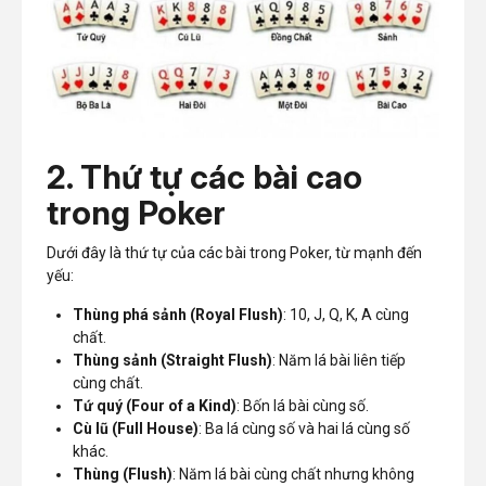
2. Thứ tự các bài cao
trong Poker
Dưới đây là thứ tự của các bài trong Poker, từ mạnh đến
yếu:
Thùng phá sảnh (Royal Flush)
: 10, J, Q, K, A cùng
chất.
Thùng sảnh (Straight Flush)
: Năm lá bài liên tiếp
cùng chất.
Tứ quý (Four of a Kind)
: Bốn lá bài cùng số.
Cù lũ (Full House)
: Ba lá cùng số và hai lá cùng số
khác.
Thùng (Flush)
: Năm lá bài cùng chất nhưng không