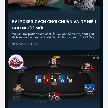
BÀI POKER CÁCH CHƠI CHUẨN VÀ DỄ HIỂU
CHO NGƯỜI MỚI
Với loại bài poker cách chơi lần đầu có thể hơi rối, nhưng khi
đã hiểu luật cơ bản thì rất dễ để bắt đầu và tiến bộ. Dưới đây...
10 MONTHS AGO