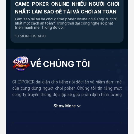
GAME POKER ONLINE NHIỀU NGƯỜI CHƠI
NHẤT: LÀM SAO ĐỂ TẢI VÀ CHƠI AN TOÀN
Làm sao để tải và chơi game poker online nhiều người chơi
nhất một cách an toàn? Trong thời đại công nghệ số phát
triển mạnh mẽ. Trong đó có...
10 MONTHS AGO
VỀ CHÚNG TÔI
CHƠIPOKER đại diện cho tiếng nói độc lập và niềm đam mê
của cộng đồng người chơi poker. Chúng tôi tin rằng một
công ty truyền thông độc lập sẽ góp phần định hình tương
lai của poker bằng cách cung cấp một nền tảng chân thực
Show More
để các quan điểm của người chơi được thể hiện.