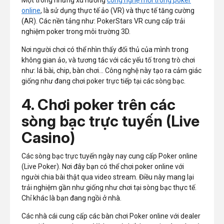
online
, là sử dụng thực tế ảo (VR) và thực tế tăng cường
(AR). Các nền tảng như: PokerStars VR cung cấp trải
nghiệm poker trong môi trường 3D.
Nơi người chơi có thể nhìn thấy đối thủ của mình trong
không gian ảo, và tương tác với các yếu tố trong trò chơi
như: lá bài, chip, bàn chơi… Công nghệ này tạo ra cảm giác
giống như đang chơi poker trực tiếp tại các sòng bạc.
4. Chơi poker trên các
sòng bạc trực tuyến (Live
Casino)
Các sòng bạc trực tuyến ngày nay cung cấp Poker online
(Live Poker). Nơi đây bạn có thể chơi poker online với
người chia bài thật qua video stream. Điều này mang lại
trải nghiệm gần như giống như chơi tại sòng bạc thực tế.
Chỉ khác là bạn đang ngồi ở nhà.
Các nhà cái cung cấp các bàn chơi Poker online với dealer