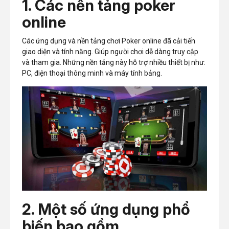
1. Các nền tảng poker
online
Các ứng dụng và nền tảng chơi Poker online đã cải tiến
giao diện và tính năng. Giúp người chơi dễ dàng truy cập
và tham gia. Những nền tảng này hỗ trợ nhiều thiết bị như:
PC, điện thoại thông minh và máy tính bảng.
2. Một số ứng dụng phổ
biến bao gồm