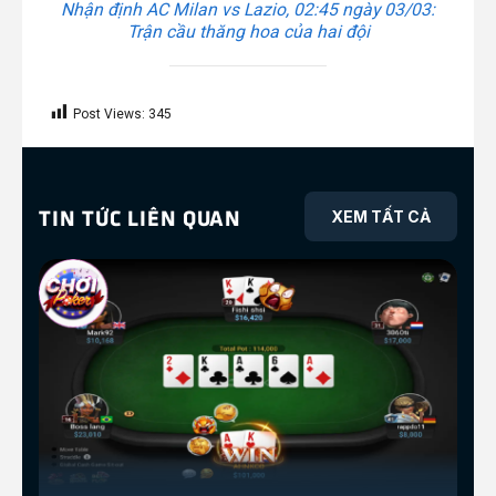
Nhận định AC Milan vs Lazio, 02:45 ngày 03/03:
Trận cầu thăng hoa của hai đội
Post Views:
345
TIN TỨC LIÊN QUAN
XEM TẤT CẢ