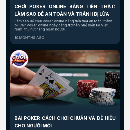
CHƠI POKER ONLINE BẰNG TIỀN THẬT:
LÀM SAO ĐỂ AN TOÀN VÀ TRÁNH BỊ LỪA
Làm sao để chơi Poker online bằng tiền thật an toàn, tránh
bị lừa? Poker online ngày càng trở nên phổ biến tại Việt
Nam, thu hút hàng ngàn người...
10 MONTHS AGO
BÀI POKER CÁCH CHƠI CHUẨN VÀ DỄ HIỂU
CHO NGƯỜI MỚI