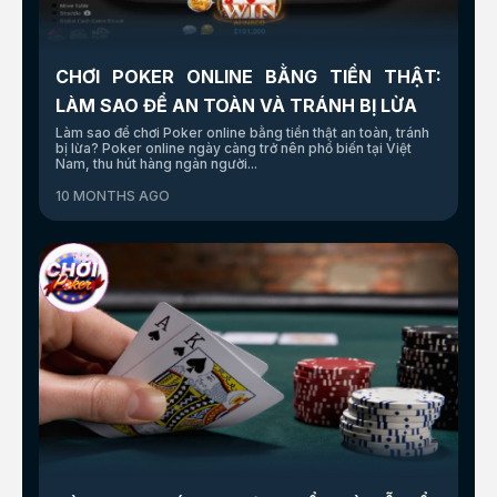
CHƠI POKER ONLINE BẰNG TIỀN THẬT:
LÀM SAO ĐỂ AN TOÀN VÀ TRÁNH BỊ LỪA
Làm sao để chơi Poker online bằng tiền thật an toàn, tránh
bị lừa? Poker online ngày càng trở nên phổ biến tại Việt
Nam, thu hút hàng ngàn người...
10 MONTHS AGO