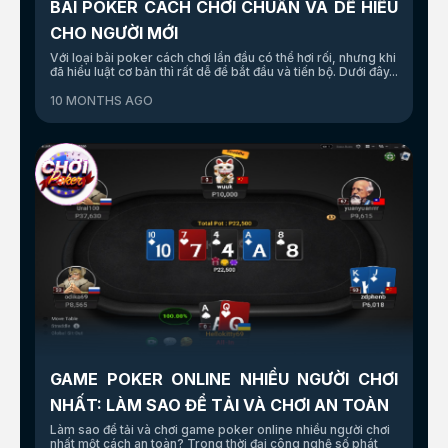
BÀI POKER CÁCH CHƠI CHUẨN VÀ DỄ HIỂU
CHO NGƯỜI MỚI
Với loại bài poker cách chơi lần đầu có thể hơi rối, nhưng khi
đã hiểu luật cơ bản thì rất dễ để bắt đầu và tiến bộ. Dưới đây...
10 MONTHS AGO
GAME POKER ONLINE NHIỀU NGƯỜI CHƠI
NHẤT: LÀM SAO ĐỂ TẢI VÀ CHƠI AN TOÀN
Làm sao để tải và chơi game poker online nhiều người chơi
nhất một cách an toàn? Trong thời đại công nghệ số phát