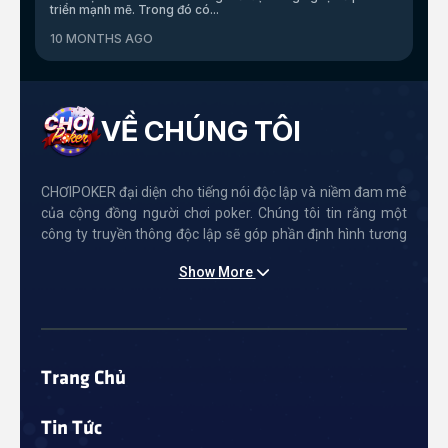
triển mạnh mẽ. Trong đó có...
10 MONTHS AGO
VỀ CHÚNG TÔI
CHƠIPOKER đại diện cho tiếng nói độc lập và niềm đam mê
của cộng đồng người chơi poker. Chúng tôi tin rằng một
công ty truyền thông độc lập sẽ góp phần định hình tương
lai của poker bằng cách cung cấp một nền tảng chân thực
Show More
để các quan điểm của người chơi được thể hiện.
Trang Chủ
Tin Tức