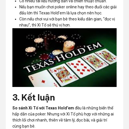
Có nhiều tài liệu hướng dẫn và chiến thuật chuẩn.
Nếu bạn muốn chơi poker online hay theo đuổi các giải
đấu lớn thì Texas Hold’em là lựa chọn nên học.
Còn nếu chơi vui với bạn bè theo kiểu dân gian, “đọc vị
nhau”, thì Xì Tố sẽ thú vị hơn.
3. Kết luận
So sánh Xì Tố với Texas Hold’em
đều là những biến thể
hấp dẫn của poker. Nhưng với Xì Tố phù hợp với những ai
thích lối chơi nhanh, thiên về tâm lý, đọc bài, và giải trí
cùng bạn bè.