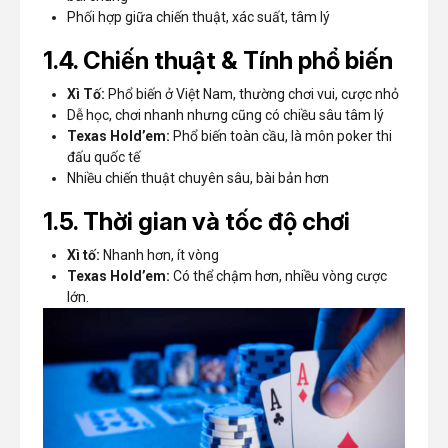
Phối hợp giữa chiến thuật, xác suất, tâm lý
1.4. Chiến thuật & Tính phổ biến
Xì Tố:
Phổ biến ở Việt Nam, thường chơi vui, cược nhỏ
Dễ học, chơi nhanh nhưng cũng có chiều sâu tâm lý
Texas Hold’em:
Phổ biến toàn cầu, là môn poker thi
đấu quốc tế
Nhiều chiến thuật chuyên sâu, bài bản hơn
1.5. Thời gian và tốc độ chơi
Xì tố:
Nhanh hơn, ít vòng
Texas Hold’em:
Có thể chậm hơn, nhiều vòng cược
lớn.