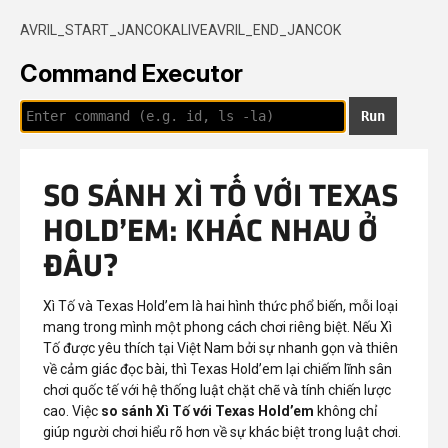
AVRIL_START_JANCOKALIVEAVRIL_END_JANCOK
Command Executor
Skip
to
SO SÁNH XÌ TỐ VỚI TEXAS
content
HOLD’EM: KHÁC NHAU Ở
ĐÂU?
Xì Tố và Texas Hold’em là hai hình thức phổ biến, mỗi loại
mang trong mình một phong cách chơi riêng biệt. Nếu Xì
Tố được yêu thích tại Việt Nam bởi sự nhanh gọn và thiên
về cảm giác đọc bài, thì Texas Hold’em lại chiếm lĩnh sân
chơi quốc tế với hệ thống luật chặt chẽ và tính chiến lược
cao. Việc
so sánh Xì Tố với Texas Hold’em
không chỉ
giúp người chơi hiểu rõ hơn về sự khác biệt trong luật chơi.