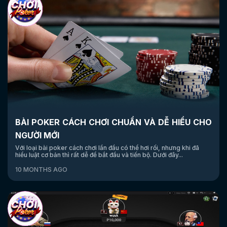
BÀI POKER CÁCH CHƠI CHUẨN VÀ DỄ HIỂU CHO
NGƯỜI MỚI
Với loại bài poker cách chơi lần đầu có thể hơi rối, nhưng khi đã
hiểu luật cơ bản thì rất dễ để bắt đầu và tiến bộ. Dưới đây...
10 MONTHS AGO