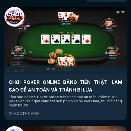
CHƠI POKER ONLINE BẰNG TIỀN THẬT: LÀM
SAO ĐỂ AN TOÀN VÀ TRÁNH BỊ LỪA
Làm sao để chơi Poker online bằng tiền thật an toàn, tránh bị lừa?
Poker online ngày càng trở nên phổ biến tại Việt Nam, thu hút hàng
ngàn người...
10 MONTHS AGO