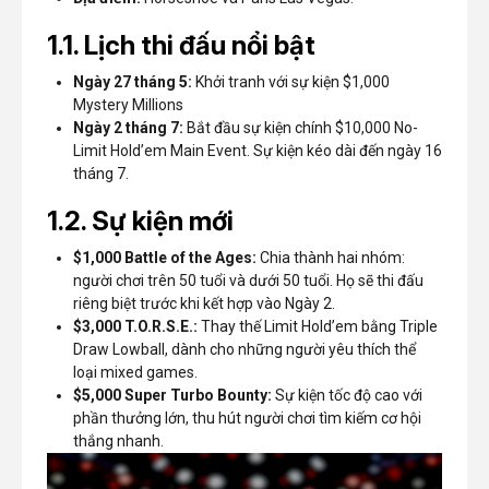
1.1. Lịch thi đấu nổi bật
Ngày 27 tháng 5:
Khởi tranh với sự kiện $1,000
Mystery Millions
Ngày 2 tháng 7:
Bắt đầu sự kiện chính $10,000 No-
Limit Hold’em Main Event. Sự kiện kéo dài đến ngày 16
tháng 7.
1.2. Sự kiện mới
$1,000 Battle of the Ages:
Chia thành hai nhóm:
người chơi trên 50 tuổi và dưới 50 tuổi. Họ sẽ thi đấu
riêng biệt trước khi kết hợp vào Ngày 2.
$3,000 T.O.R.S.E.:
Thay thế Limit Hold’em bằng Triple
Draw Lowball, dành cho những người yêu thích thể
loại mixed games.
$5,000 Super Turbo Bounty:
Sự kiện tốc độ cao với
phần thưởng lớn, thu hút người chơi tìm kiếm cơ hội
thắng nhanh.