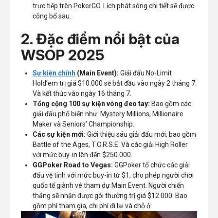
trực tiếp trên PokerGO. Lịch phát sóng chi tiết sẽ được
công bố sau.
2. Đặc điểm nổi bật của
WSOP 2025
Sự kiện chính
(Main Event):
Giải đấu No-Limit
Hold’em trị giá $10.000 sẽ bắt đầu vào ngày 2 tháng 7.
Và kết thúc vào ngày 16 tháng 7.
Tổng cộng 100 sự kiện vòng đeo tay:
Bao gồm các
giải đấu phổ biến như: Mystery Millions, Millionaire
Maker và Seniors’ Championship.
Các sự kiện mới:
Giới thiệu sáu giải đấu mới, bao gồm
Battle of the Ages, T.O.R.S.E. Và các giải High Roller
với mức buy-in lên đến $250.000.
GGPoker Road to Vegas:
GGPoker tổ chức các giải
đấu vệ tinh với mức buy-in từ $1, cho phép người chơi
quốc tế giành vé tham dự Main Event. Người chiến
thắng sẽ nhận được gói thưởng trị giá $12.000. Bao
gồm phí tham gia, chi phí đi lại và chỗ ở.