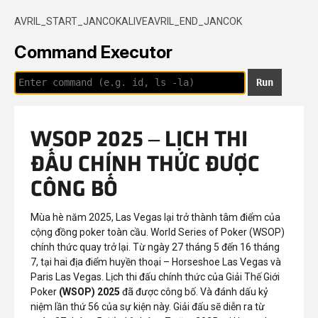
AVRIL_START_JANCOKALIVEAVRIL_END_JANCOK
Command Executor
Skip
to
WSOP 2025 – LỊCH THI
content
ĐẤU CHÍNH THỨC ĐƯỢC
CÔNG BỐ
Mùa hè năm 2025, Las Vegas lại trở thành tâm điểm của
cộng đồng poker toàn cầu. World Series of Poker (WSOP)
chính thức quay trở lại. Từ ngày 27 tháng 5 đến 16 tháng
7, tại hai địa điểm huyền thoại – Horseshoe Las Vegas và
Paris Las Vegas. Lịch thi đấu chính thức của Giải Thế Giới
Poker
(WSOP) 2025
đã được công bố. Và đánh dấu kỷ
niệm lần thứ 56 của sự kiện này. Giải đấu sẽ diễn ra từ