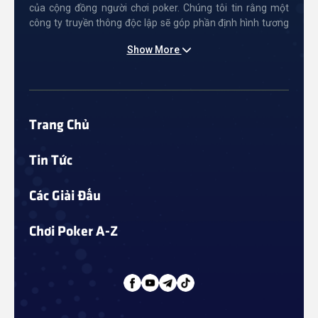
của cộng đồng người chơi poker. Chúng tôi tin rằng một
công ty truyền thông độc lập sẽ góp phần định hình tương
lai của poker bằng cách cung cấp một nền tảng chân thực
Show More
để các quan điểm của người chơi được thể hiện.
Trang Chủ
Tin Tức
Các Giải Đấu
Chơi Poker A-Z