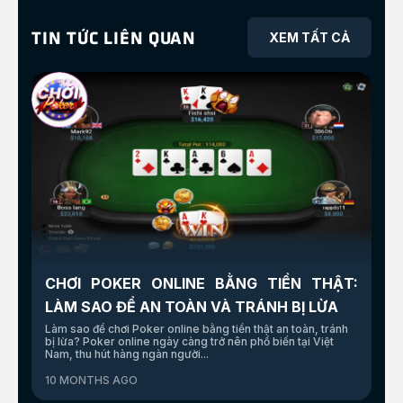
TIN TỨC LIÊN QUAN
XEM TẤT CẢ
CHƠI POKER ONLINE BẰNG TIỀN THẬT:
LÀM SAO ĐỂ AN TOÀN VÀ TRÁNH BỊ LỪA
Làm sao để chơi Poker online bằng tiền thật an toàn, tránh
bị lừa? Poker online ngày càng trở nên phổ biến tại Việt
Nam, thu hút hàng ngàn người...
10 MONTHS AGO