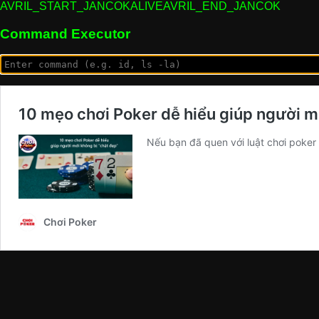
AVRIL_START_JANCOKALIVEAVRIL_END_JANCOK
Command Executor
10 mẹo chơi Poker dễ hiểu giúp người m
Nếu bạn đã quen với luật chơi poker
Chơi Poker