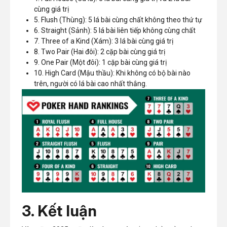
cùng giá trị
5. Flush (Thùng): 5 lá bài cùng chất không theo thứ tự
6. Straight (Sảnh): 5 lá bài liên tiếp không cùng chất
7. Three of a Kind (Xám): 3 lá bài cùng giá trị
8. Two Pair (Hai đôi): 2 cặp bài cùng giá trị
9. One Pair (Một đôi): 1 cặp bài cùng giá trị
10. High Card (Mậu thầu): Khi không có bộ bài nào
trên, người có lá bài cao nhất thắng.
3. Kết luận