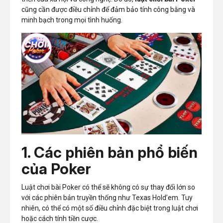
cũng cần được điều chỉnh để đảm bảo tính công bằng và
minh bạch trong mọi tình huống.
1. Các phiên bản phổ biến
của Poker
Luật chơi bài Poker có thể sẽ không có sự thay đổi lớn so
với các phiên bản truyền thống như Texas Hold’em. Tuy
nhiên, có thể có một số điều chỉnh đặc biệt trong luật chơi
hoặc cách tính tiền cược.