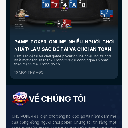
GAME POKER ONLINE NHIỀU NGƯỜI CHƠI
NHẤT: LÀM SAO ĐỂ TẢI VÀ CHƠI AN TOÀN
Làm sao để tải và chơi game poker online nhiều người chơi
nhất một cách an toàn? Trong thời đại công nghệ số phát
triển mạnh mẽ. Trong đó có...
10 MONTHS AGO
VỀ CHÚNG TÔI
CHƠIPOKER đại diện cho tiếng nói độc lập và niềm đam mê
của cộng đồng người chơi poker. Chúng tôi tin rằng một