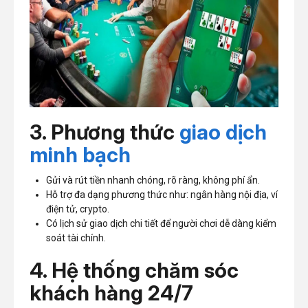
3. Phương thức
giao dịch
minh bạch
Gửi và rút tiền nhanh chóng, rõ ràng, không phí ẩn.
Hỗ trợ đa dạng phương thức như: ngân hàng nội địa, ví
điện tử, crypto.
Có lịch sử giao dịch chi tiết để người chơi dễ dàng kiểm
soát tài chính.
4. Hệ thống chăm sóc
khách hàng 24/7