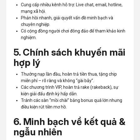
Cung cấp nhiều kênh hỗ trợ: Live chat, email, hotline,
mạng xã hội.
Phản hồi nhanh, giải quyết vấn đề minh bạch và
chuyên nghiệp.
Có cộng đồng người chơi đông đảo để tham khảo kinh
nghiệm.
5. Chính sách khuyến mãi
hợp lý
Thưởng nạp lần đầu, hoàn trả tiền thua, tặng chip
miễn phí – rõ ràng và không “gài bẫy”.
Các chương trình VIP, hoàn trả rake (rakeback), sự
kiện giải đấu định kỳ hấp dẫn.
Tránh các sàn “mồi chài” bằng bonus quá lớn nhưng
điều kiện rút tiền mơ hồ.
6. Minh bạch về kết quả &
ngẫu nhiên