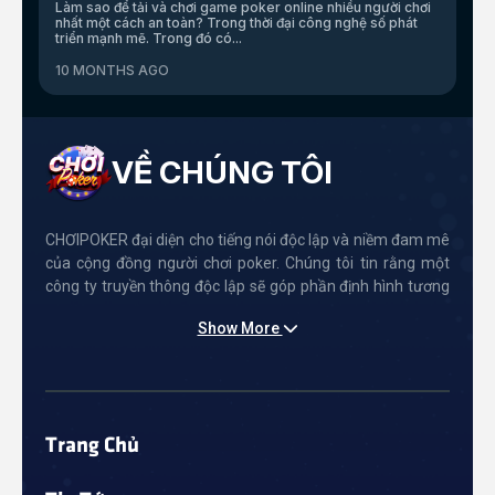
Làm sao để tải và chơi game poker online nhiều người chơi
nhất một cách an toàn? Trong thời đại công nghệ số phát
triển mạnh mẽ. Trong đó có...
10 MONTHS AGO
VỀ CHÚNG TÔI
CHƠIPOKER đại diện cho tiếng nói độc lập và niềm đam mê
của cộng đồng người chơi poker. Chúng tôi tin rằng một
công ty truyền thông độc lập sẽ góp phần định hình tương
lai của poker bằng cách cung cấp một nền tảng chân thực
Show More
để các quan điểm của người chơi được thể hiện.
Trang Chủ