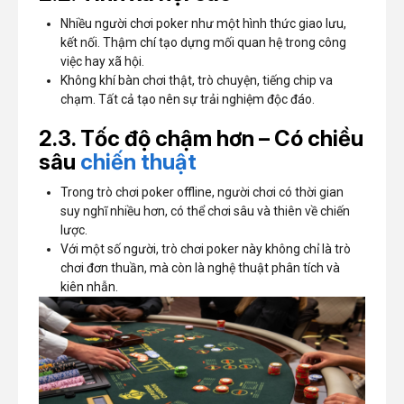
Nhiều người chơi poker như một hình thức giao lưu,
kết nối. Thậm chí tạo dựng mối quan hệ trong công
việc hay xã hội.
Không khí bàn chơi thật, trò chuyện, tiếng chip va
chạm. Tất cả tạo nên sự trải nghiệm độc đáo.
2.3. Tốc độ chậm hơn – Có chiều
sâu
chiến thuật
Trong trò chơi poker offline, người chơi có thời gian
suy nghĩ nhiều hơn, có thể chơi sâu và thiên về chiến
lược.
Với một số người, trò chơi poker này không chỉ là trò
chơi đơn thuần, mà còn là nghệ thuật phân tích và
kiên nhẫn.