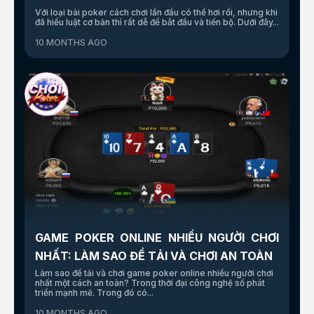
Với loại bài poker cách chơi lần đầu có thể hơi rối, nhưng khi
đã hiểu luật cơ bản thì rất dễ để bắt đầu và tiến bộ. Dưới đây...
10 MONTHS AGO
GAME POKER ONLINE NHIỀU NGƯỜI CHƠI
NHẤT: LÀM SAO ĐỂ TẢI VÀ CHƠI AN TOÀN
Làm sao để tải và chơi game poker online nhiều người chơi
nhất một cách an toàn? Trong thời đại công nghệ số phát
triển mạnh mẽ. Trong đó có...
10 MONTHS AGO