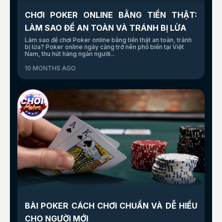
CHƠI POKER ONLINE BẰNG TIỀN THẬT:
LÀM SAO ĐỂ AN TOÀN VÀ TRÁNH BỊ LỪA
Làm sao để chơi Poker online bằng tiền thật an toàn, tránh
bị lừa? Poker online ngày càng trở nên phổ biến tại Việt
Nam, thu hút hàng ngàn người...
10 MONTHS AGO
BÀI POKER CÁCH CHƠI CHUẨN VÀ DỄ HIỂU
CHO NGƯỜI MỚI