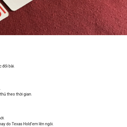
 đổi bài.
.
thủ theo thời gian.
ới.
nay do Texas Hold’em lên ngôi.