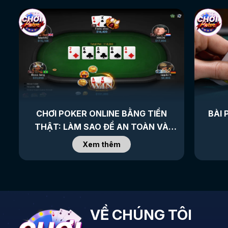
CHƠI POKER ONLINE BẰNG TIỀN
BÀI 
THẬT: LÀM SAO ĐỂ AN TOÀN VÀ
TRÁNH BỊ LỪA
Xem thêm
VỀ CHÚNG TÔI