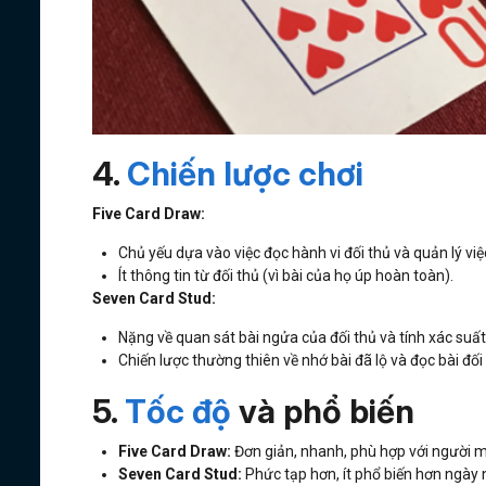
4.
Chiến lược chơi
Five Card Draw:
Chủ yếu dựa vào việc đọc hành vi đối thủ và quản lý việc
Ít thông tin từ đối thủ (vì bài của họ úp hoàn toàn).
Seven Card Stud:
Nặng về quan sát bài ngửa của đối thủ và tính xác suất
Chiến lược thường thiên về nhớ bài đã lộ và đọc bài đối 
5.
Tốc độ
và phổ biến
Five Card Draw:
Đơn giản, nhanh, phù hợp với người m
Seven Card Stud:
Phức tạp hơn, ít phổ biến hơn ngày 