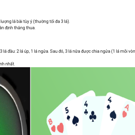
ượng lá bài tùy ý (thường tối đa 3 lá).
hân định thắng thua.
 lá đầu: 2 lá úp, 1 lá ngửa. Sau đó, 3 lá nữa được chia ngửa (1 lá mỗi vòn
ạnh nhất.