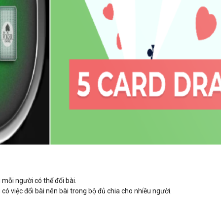
 mỗi người có thể đổi bài.
 có việc đổi bài nên bài trong bộ đủ chia cho nhiều người.