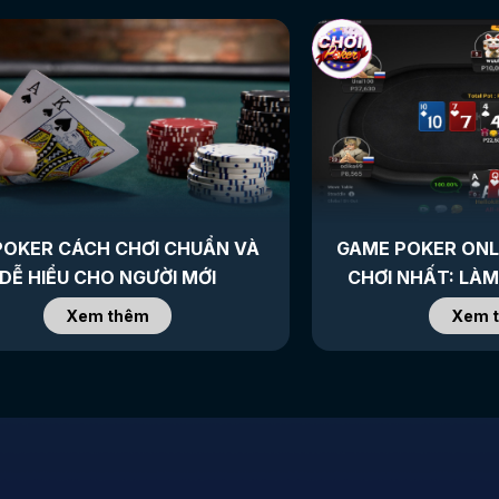
POKER CÁCH CHƠI CHUẨN VÀ
GAME POKER ONLI
DỄ HIỂU CHO NGƯỜI MỚI
CHƠI NHẤT: LÀM
CHƠI A
Xem thêm
Xem 