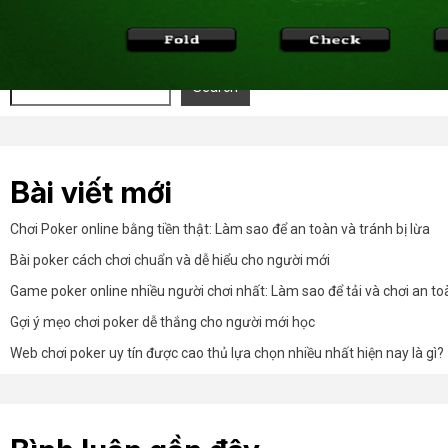
Search
Search
Bài viết mới
Chơi Poker online bằng tiền thật: Làm sao để an toàn và tránh bị lừa
Bài poker cách chơi chuẩn và dễ hiểu cho người mới
Game poker online nhiều người chơi nhất: Làm sao để tải và chơi an to
Gợi ý mẹo chơi poker dễ thắng cho người mới học
Web chơi poker uy tín được cao thủ lựa chọn nhiều nhất hiện nay là gì?