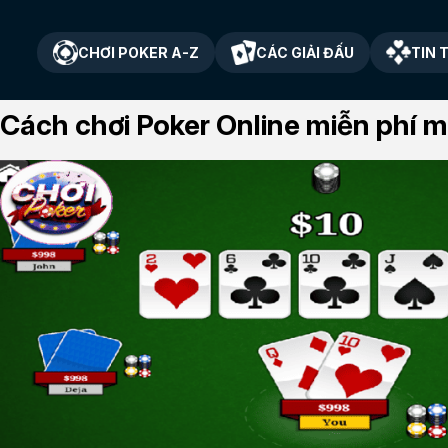
Skip
to
content
CHƠI POKER A-Z
CÁC GIẢI ĐẤU
TIN 
Cách chơi Poker Online miễn phí 