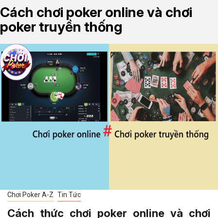
Cách chơi poker online và chơi
Skip
to
poker truyền thống
content
Chơi Poker A-Z
Tin Tức
Cách thức chơi poker online và chơi