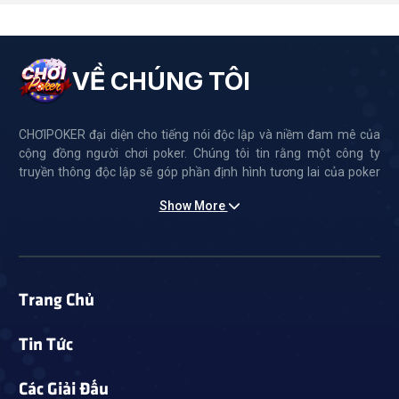
VỀ CHÚNG TÔI
CHƠIPOKER đại diện cho tiếng nói độc lập và niềm đam mê của
cộng đồng người chơi poker. Chúng tôi tin rằng một công ty
truyền thông độc lập sẽ góp phần định hình tương lai của poker
bằng cách cung cấp một nền tảng chân thực để các quan điểm
Show More
của người chơi được thể hiện.
Trang Chủ
Tin Tức
Các Giải Đấu