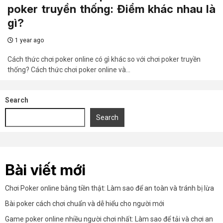
poker truyền thống: Điểm khác nhau là
gì?
1 year ago
Cách thức chơi poker online có gì khác so với chơi poker truyền
thống? Cách thức chơi poker online và...
Search
Search
Bài viết mới
Chơi Poker online bằng tiền thật: Làm sao để an toàn và tránh bị lừa
Bài poker cách chơi chuẩn và dễ hiểu cho người mới
Game poker online nhiều người chơi nhất: Làm sao để tải và chơi an