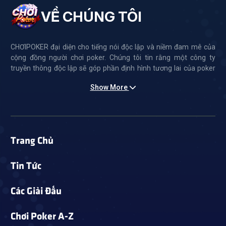
VỀ CHÚNG TÔI
CHƠIPOKER đại diện cho tiếng nói độc lập và niềm đam mê của
cộng đồng người chơi poker. Chúng tôi tin rằng một công ty
truyền thông độc lập sẽ góp phần định hình tương lai của poker
bằng cách cung cấp một nền tảng chân thực để các quan điểm
Show More
của người chơi được thể hiện.
Trang Chủ
Tin Tức
Các Giải Đấu
Chơi Poker A-Z