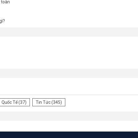
n toàn
gì?
Quốc Tế
(37)
Tin Tức
(345)