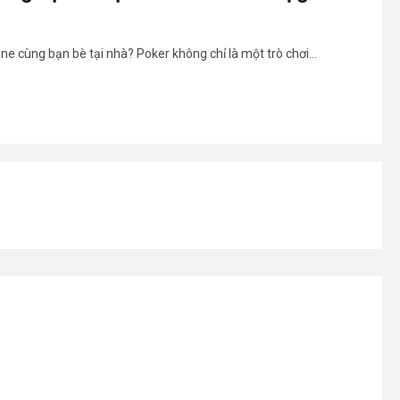
line cùng bạn bè tại nhà? Poker không chỉ là một trò chơi...