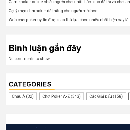
Game poker online nhiều người chơi nhất: Làm sao để tải và chơi a
Gợi ý mẹo chơi poker dễ thắng cho người mới học
Web chơi poker uy tín được cao thủ lựa chọn nhiều nhất hiện nay là 
Bình luận gần đây
No comments to show.
CATEGORIES
Châu Á
(32)
Chơi Poker A-Z
(343)
Các Giải Đấu
(158)