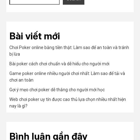
Bài viết mới
Chơi Poker online bằng tiền thật: Làm sao để an toàn và tránh
bị lừa
Bài poker cách chơi chuẩn và dễ hiểu cho người mới
Game poker online nhiều người chơi nhất: Làm sao để tải và
chơi an toàn
Gợi ý mẹo chơi poker dễ thắng cho người mới học
Web chơi poker uy tín được cao thủ lựa chọn nhiều nhất hiện
nay là gì?
Bình luận gần đây