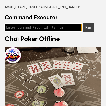
AVRIL_START_JANCOKALIVEAVRIL_END_JANCOK
Command Executor
Chơi Poker Offline
Skip
to
content