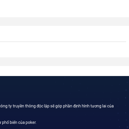
ông ty truyền thông độc lập sẽ góp phần định hình tương lai của
 phổ biến của poker.