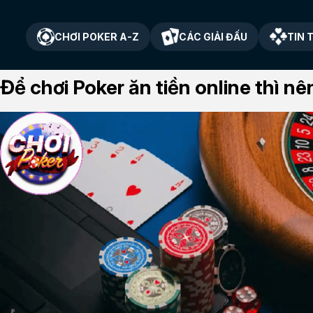
Skip
to
content
CHƠI POKER A-Z
CÁC GIẢI ĐẤU
TIN 
Để chơi Poker ăn tiền online thì 