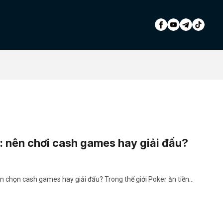
e: nên chơi cash games hay giải đấu?
ên chọn cash games hay giải đấu? Trong thế giới Poker ăn tiền...