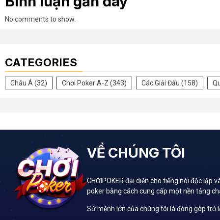
Bình luận gần đây
No comments to show.
CATEGORIES
Châu Á
(32)
Chơi Poker A-Z
(343)
Các Giải Đấu
(158)
Qu
VỀ CHÚNG TÔI
CHƠIPOKER đại diện cho tiếng nói độc lập v
poker bằng cách cung cấp một nền tảng châ
Sứ mệnh lớn của chúng tôi là đóng góp trở 