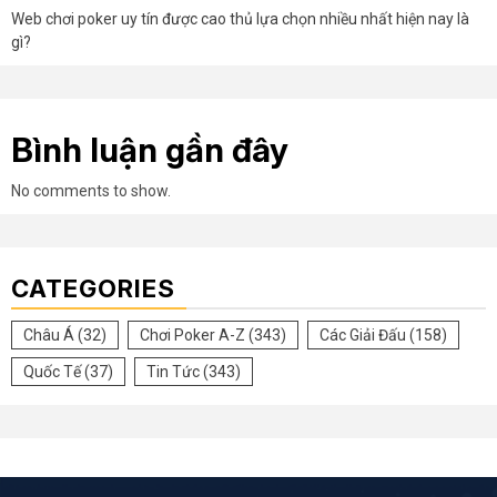
Web chơi poker uy tín được cao thủ lựa chọn nhiều nhất hiện nay là
gì?
Bình luận gần đây
No comments to show.
CATEGORIES
Châu Á
(32)
Chơi Poker A-Z
(343)
Các Giải Đấu
(158)
Quốc Tế
(37)
Tin Tức
(343)