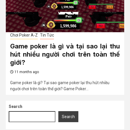
Chơi Poker A-Z
Tin Tức
Game poker là gì và tại sao lại thu
hút nhiều người chơi trên toàn thế
giới?
11 months ago
Game poker là gì? Tại sao game poker lại thu hút nhiều
người chơi trên toàn thế giới? Game Poker...
Search
Search