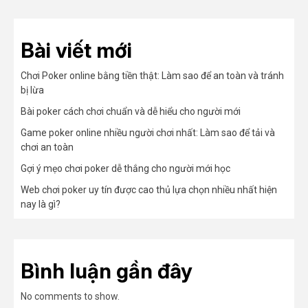
Bài viết mới
Chơi Poker online bằng tiền thật: Làm sao để an toàn và tránh
bị lừa
Bài poker cách chơi chuẩn và dễ hiểu cho người mới
Game poker online nhiều người chơi nhất: Làm sao để tải và
chơi an toàn
Gợi ý mẹo chơi poker dễ thắng cho người mới học
Web chơi poker uy tín được cao thủ lựa chọn nhiều nhất hiện
nay là gì?
Bình luận gần đây
No comments to show.