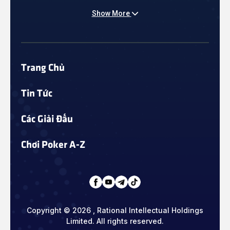
lai của poker bằng cách cung cấp một nền tảng chân thực
Show More
để các quan điểm của người chơi được thể hiện.
Trang Chủ
Tin Tức
Các Giải Đấu
Chơi Poker A-Z
Copyright © 2026 , Rational Intellectual Holdings
Limited. All rights reserved.