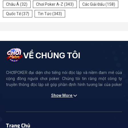
Châu Á
(32)
Chơi Poker A-Z
(343)
Các Giải Đấu
(158)
Quốc Tế
(37)
Tin Tức
(343)
VỀ CHÚNG TÔI
CHƠIPOKER đại diện cho tiếng nói độc lập và niềm đam mê của
cộng đồng người chơi poker. Chúng tôi tin rằng một công ty
truyền thông độc lập sẽ góp phần định hình tương lai của poker
bằng cách cung cấp một nền tảng chân thực để các quan điểm
Show More
của người chơi được thể hiện.
Trang Chủ