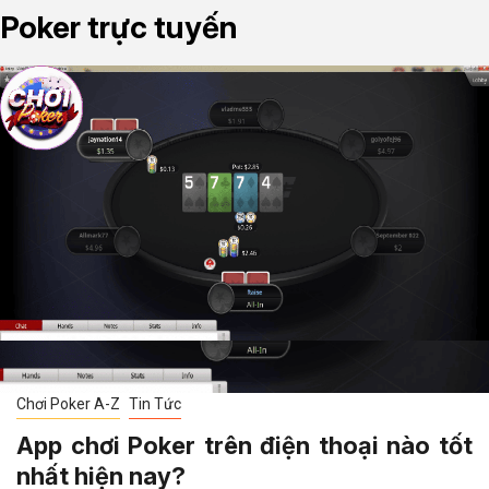
Poker trực tuyến
Skip
to
content
Chơi Poker A-Z
Tin Tức
App chơi Poker trên điện thoại nào tốt
nhất hiện nay?